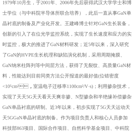
1979年10月生，于2001年、2006年先后获得武汉大学学士和博
士学位（与中科院半导体所联合培养），此后一直从事GaN单
晶衬底的制备及产业化开发。王建峰博士针对GaN生长装备，
创新的引入了在位光学监控系统，实现了生长速度和应力的实
时监控，极大的推进了GaN材料研发；近5年以来，深入研究
了GaN的HVPE生长机理和缺陷演化机制，采用周期掩膜、
GaN纳米柱阵列等中间层方法，获得了无裂纹、高质量GaN材
料，性能达到目前同类方法公开报道的最好值(位错密度
<10⁵cm²，室温电子迁移率1100cm²/V·s)；利用掺杂技术，
实现了天天5G天天看天天爽非掺、N型掺杂和半绝缘补偿掺杂
GaN单晶衬底的研制。近3年以来，初步实现了5G天天运动天
天5GGaN单晶衬底的制备。作为项目负责人和核心人员参加
科技部863项目、国际合作项目、自然科学基金项目、中科院