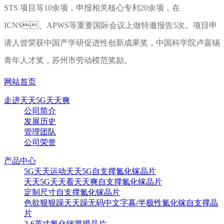
STS 项目等10余项，申报相关核心专利20余项，在
ICNS、APWS等重要国际会议上做特邀报告5次。项目申
请人曾荣获中国产学研促进性创新成果奖，中国科学院卢嘉锡
青年人才奖，苏州市劳动模范奖励。
网站首页
走进天天5G天天爽
公司简介
发展历史
管理团队
公司荣誉
产品中心
5G天天运动天天5G自支撑氮化镓晶片
天天5G天天看天天爽自支撑氮化镓晶片
定制尺寸自支撑氮化镓晶片
色欲狠狠躁天天躁无码中文字幕/半极性氮化镓自支撑晶
片
2-6英寸氮化镓厚膜晶片